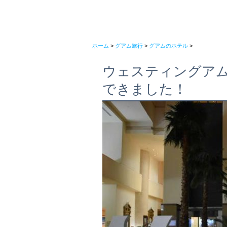
ホーム
>
グアム旅行
>
グアムのホテル
>
ウェスティングア
できました！