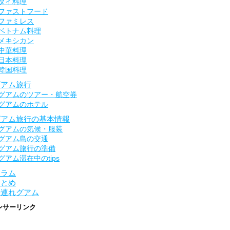
タイ料理
ファストフード
ファミレス
ベトナム料理
メキシカン
中華料理
日本料理
韓国料理
グアム旅行
グアムのツアー・航空券
グアムのホテル
グアム旅行の基本情報
グアムの気候・服装
グアム島の交通
グアム旅行の準備
グアム滞在中のtips
コラム
まとめ
子連れグアム
ンサーリンク