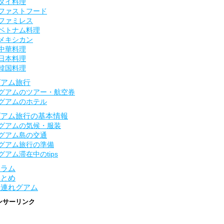
タイ料理
ファストフード
ファミレス
ベトナム料理
メキシカン
中華料理
日本料理
韓国料理
グアム旅行
グアムのツアー・航空券
グアムのホテル
グアム旅行の基本情報
グアムの気候・服装
グアム島の交通
グアム旅行の準備
グアム滞在中のtips
コラム
まとめ
子連れグアム
ンサーリンク