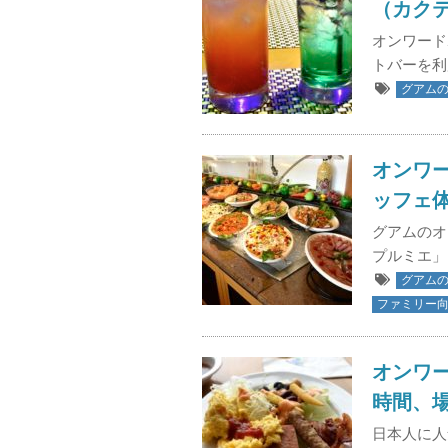
（カク
オンワード
トバーを利
グアム
オンワ
ッフェ体験
グアムのオ
プルミエ」
グアム
ファミリー
オンワ
時間、
日本人に人