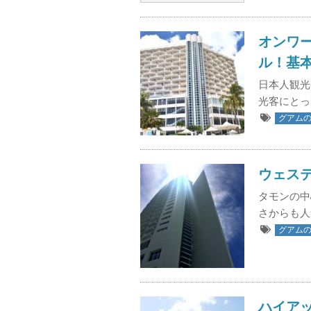
オンワ
ル！基
日本人観光
光客にとっ
グアム
ウェス
タモンの中
さからも人
グアム
ハイア