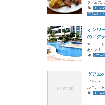
グアムのホ
グアム
朝食におす
オンワ
のアク
オンワード
あります。
グアム
グアム
グアムの主
ルグレード
グアム