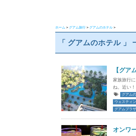
ホーム
>
グアム旅行
>
グアムのホテル
>
「 グアムのホテル 」 
【グア
家族旅行に
ね。近い！
グアム
ウェスティン
グアムプラザ
オンワ