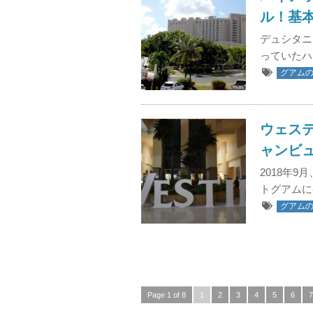
ル！基
デュシタニ
っていたハ
グアム
ウェス
ャンビュ
2018年
トグアムに
グアム
Page 1 of 8
1
2
3
4
5
6
7