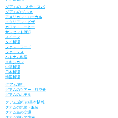
グアムのエステ・スパ
グアムのグルメ
アメリカン・ローカル
イタリアン・ピザ
カフェ・コーヒー
サンセットBBQ
スイーツ
タイ料理
ファストフード
ファミレス
ベトナム料理
メキシカン
中華料理
日本料理
韓国料理
グアム旅行
グアムのツアー・航空券
グアムのホテル
グアム旅行の基本情報
グアムの気候・服装
グアム島の交通
グアム旅行の準備