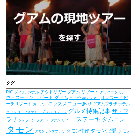
タグ
アウトリガー グアム リゾート
PIC グアム ホテル
アッパータモン
ウェスティン リゾート グアム
オンワード ビ
エッグベネディクト
キッズメニューあり
ーチリゾート
グアムプラザ ホテル
カップル
グルメ特集記事
ザ・プ
グアム リーフ & オリーブ スパ リゾート
ステーキ
タムニン
ラザ
シェラトン ラグーナ グアム リゾート
タモン
タモン北部
タモン中部
タモン
タモンサンズプラザ