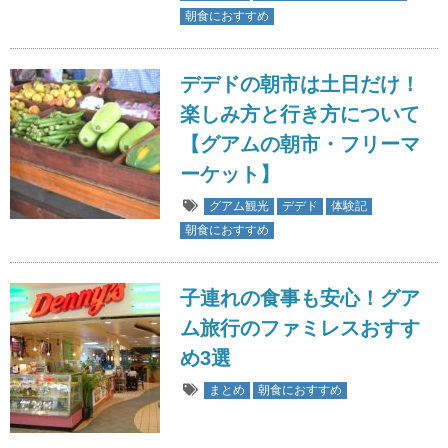
朝食におすすめ
デデドの朝市は土日だけ！
楽しみ方と行き方について
【グアムの朝市・フリーマ
ーケット】
グアム観光
デデド
体験記
朝食におすすめ
子連れの食事も安心！グア
ム旅行のファミレスおすす
め3選
まとめ
朝食におすすめ