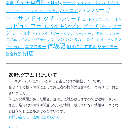
チャモロ料理・BBQ
デデド
南部
デュシタニ グアム リゾート
ハンバーガ
ハガニア
ハイアット リージェンシー グアム
ー・サンドイッチ
パンケーキ
ヒルトン グアム リゾート＆
ビュッフェ（バイキング）
ビーチ
ファ
ピティ
スパ
ミリー向け
フィエスタ リゾート グアム
ホテル ニッコー
ベーカリー
レンタカー
グアム
ラーメン
ロイヤルオーキッド グ
マイクロネシアモール
体験記
朝食におすすめ
ロブスター
格安ツアー
アム ホテル
閉店
複合施設
200%グアム！について
200%グアム！はグアムをもっと楽しむ為の情報サイトです。
当サイトで扱う情報によって第三者の権利の侵害を行うつもりは一切ご
ざいません。
何らかの問題があった場合、速やかに対処致しますのでご連絡下さい。
また、足りない情報や間違っている情報、載っていない情報や口コミな
どは何でもご連絡頂けると幸いです。
お問い合わせ・連絡はこちらから