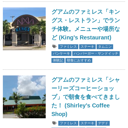
グアムのファミレス「キン
グス・レストラン」でラン
チ体験。メニューや場所な
ど (King’s Restaurant)
ファミレス
ステーキ
タムニン
パンケーキ
ハンバーガー・サンドイッチ
体験記
朝食におすすめ
グアムのファミレス「シャ
ーリーズコーヒーショッ
プ」で朝食を食べてきまし
た！ (Shirley’s Coffee
Shop)
ファミレス
ステーキ
デデド