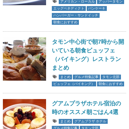
アメリカン・ローカル
アッパータモン
エッグベネディクト
パンケーキ
ハンバーガー・サンドイッチ
朝食におすすめ
タモン中心街で朝7時から開
いている朝食ビュッフェ
（バイキング）レストラン
まとめ
まとめ
グルメ特集記事
タモン北部
ビュッフェ（バイキング）
朝食におすすめ
グアムプラザホテル宿泊の
時のオススメ朝ごはん4選
まとめ
グアムプラザ ホテル
グルメ特集記事
タモン北部