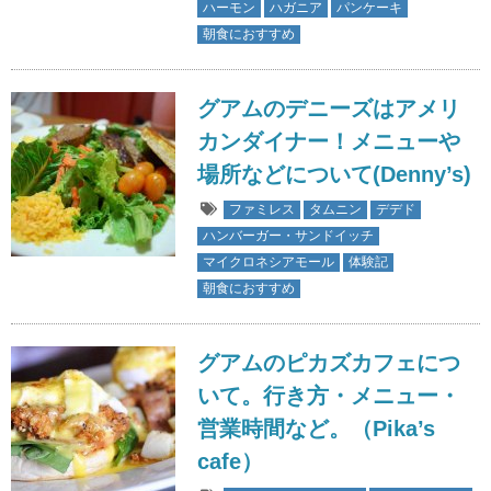
ハーモン
ハガニア
パンケーキ
朝食におすすめ
グアムのデニーズはアメリ
カンダイナー！メニューや
場所などについて(Denny’s)
ファミレス
タムニン
デデド
ハンバーガー・サンドイッチ
マイクロネシアモール
体験記
朝食におすすめ
グアムのピカズカフェにつ
いて。行き方・メニュー・
営業時間など。（Pika’s
cafe）