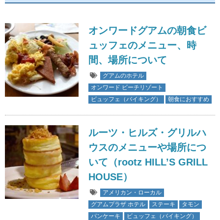
オンワードグアムの朝食ビ
ュッフェのメニュー、時
間、場所について
グアムのホテル
オンワード ビーチリゾート
ビュッフェ（バイキング）
朝食におすすめ
ルーツ・ヒルズ・グリルハ
ウスのメニューや場所につ
いて（rootz HILL’S GRILL
HOUSE）
アメリカン・ローカル
グアムプラザ ホテル
ステーキ
タモン
パンケーキ
ビュッフェ（バイキング）