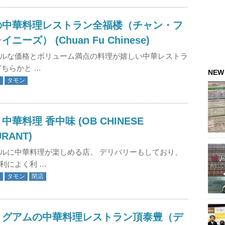
の中華料理レストラン全福楼（チャン・フ
ニーズ） (Chuan Fu Chinese)
ルな価格とボリューム満点の料理が嬉しい中華レストラ
どちらかと …
NEW
理
タモン
華料理 香中味 (OB CHINESE
URANT)
ルに中華料理が楽しめる店。 デリバリーもしており、
利によく利 …
理
タモン
閉店
】グアムの中華料理レストラン頂泰豊（デ