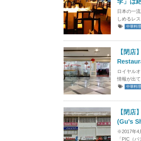
李」は絶
日本の一流
しめるレス
中華料
【閉店】大上
Restaur
ロイヤルオ
情報が出て
中華料
【閉店
(Gu’s S
※2017
「PIC（パ