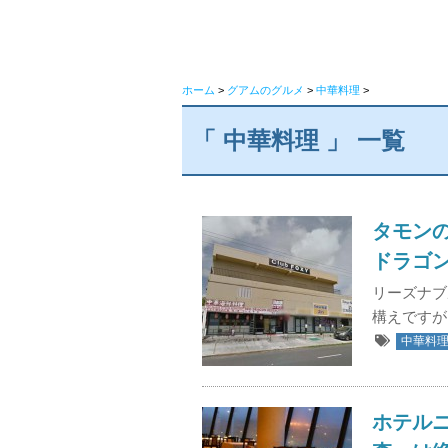
ホーム
>
グアムのグルメ
>
中華料理
>
「 中華料理 」 一覧
タモン
ドラゴン）」
リーズナブ
構えですが
中華料
ホテル