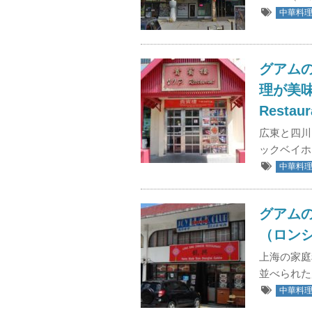
中華料
グアム
理が美味 (
Restaur
広東と四川
ックベイホ
中華料
グアム
（ロンシン）
上海の家庭
並べられた
中華料