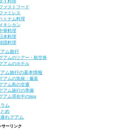
タイ料理
ファストフード
ファミレス
ベトナム料理
メキシカン
中華料理
日本料理
韓国料理
グアム旅行
グアムのツアー・航空券
グアムのホテル
グアム旅行の基本情報
グアムの気候・服装
グアム島の交通
グアム旅行の準備
グアム滞在中のtips
コラム
まとめ
子連れグアム
ンサーリンク