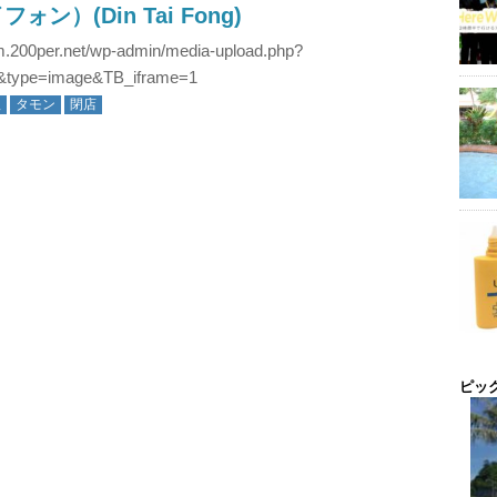
ォン）(Din Tai Fong)
am.200per.net/wp-admin/media-upload.php?
2&type=image&TB_iframe=1
理
タモン
閉店
ピッ