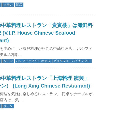
理
タモン
閉店
の中華料理レストラン「貴賓楼」は海鮮料
V.I.P. House Chinese Seafood
ant)
を中心にした海鮮料理が評判の中華料理店。 パシフィ
テルの2階 …
理
タモン
パシフィックベイ ホテル
ビュッフェ（バイキング）
の中華料理レストラン「上海料理 龍興」
 (Long Xing Chinese Restaurant)
料理を気軽に楽しめるレストラン。 円卓やテーブルが
店内は、気 …
理
タモン