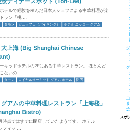
景ディナースポット (Toh-Lee)
ホテルで経験を積んだ日本人シェフによる中華料理が楽
トラン「桃 …
理
タモン
ビュッフェ（バイキング）
ホテル ニッコー グアム
海 (Big Shanghai Chinese
ant)
ーキッドホテルの2Fにある中華レストラン。 ほとんど
こないの …
理
タモン
ロイヤルオーキッド グアム ホテル
閉店
】グアムの中華料理レストラン「上海楼」
hanghai Bistro)
スポ
年4月時点ではすでに閉店していたようです。 ホテル
シフィッ …