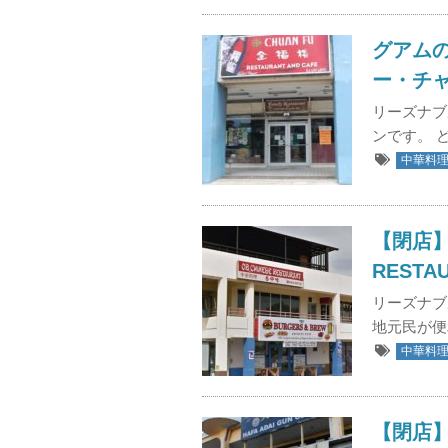
グアム
ー・チャイ
リーズナブ
ンです。 
中華料
【閉店】中
RESTA
リーズナブ
地元民が便
中華料
【閉店