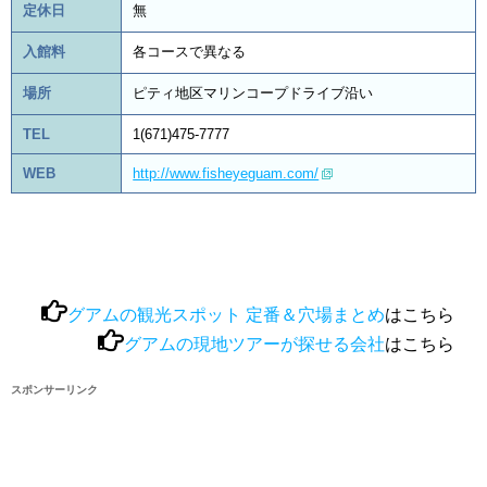
定休日
無
入館料
各コースで異なる
場所
ピティ地区マリンコープドライブ沿い
TEL
1(671)475-7777
WEB
http://www.fisheyeguam.com/
グアムの観光スポット 定番＆穴場まとめ
はこちら
グアムの現地ツアーが探せる会社
はこちら
スポンサーリンク