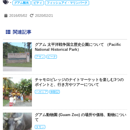
-
グアム観光
ピティ
フィッシュアイ・マリンパーク
2016/05/02
2020/02/21
関連記事
グアム 太平洋戦争国立歴史公園について （Pacific
National Historical Park）
アサン
ビーチ
チャモロビレッジのナイトマーケットを楽しむ3つの
ポイントと、行き方やツアーについて
ハガニア
体験記
グアム動物園 (Guam Zoo) の場所や価格、動物につい
て
タモン