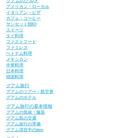
グアムのグルメ
アメリカン・ローカル
イタリアン・ピザ
カフェ・コーヒー
サンセットBBQ
スイーツ
タイ料理
ファストフード
ファミレス
ベトナム料理
メキシカン
中華料理
日本料理
韓国料理
グアム旅行
グアムのツアー・航空券
グアムのホテル
グアム旅行の基本情報
グアムの気候・服装
グアム島の交通
グアム旅行の準備
グアム滞在中のtips