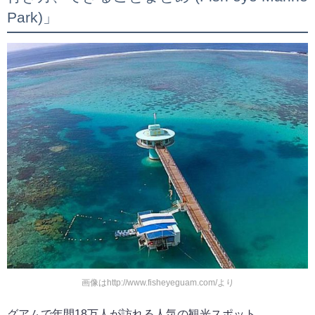
Park)」
画像はhttp://www.fisheyeguam.com/より
グアムで年間18万人が訪れる人気の観光スポット。