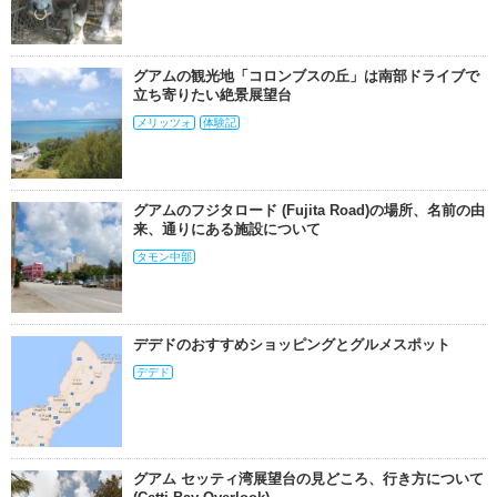
グアムの観光地「コロンブスの丘」は南部ドライブで
立ち寄りたい絶景展望台
メリッツォ
体験記
グアムのフジタロード (Fujita Road)の場所、名前の由
来、通りにある施設について
タモン中部
デデドのおすすめショッピングとグルメスポット
デデド
グアム セッティ湾展望台の見どころ、行き方について