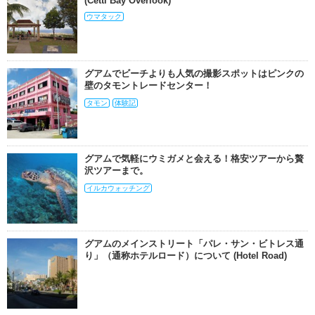
(Cetti Bay Overlook)
ウマタック
グアムでビーチよりも人気の撮影スポットはピンクの
壁のタモントレードセンター！
タモン
体験記
グアムで気軽にウミガメと会える！格安ツアーから贅
沢ツアーまで。
イルカウォッチング
グアムのメインストリート「パレ・サン・ビトレス通
り」（通称ホテルロード）について (Hotel Road)