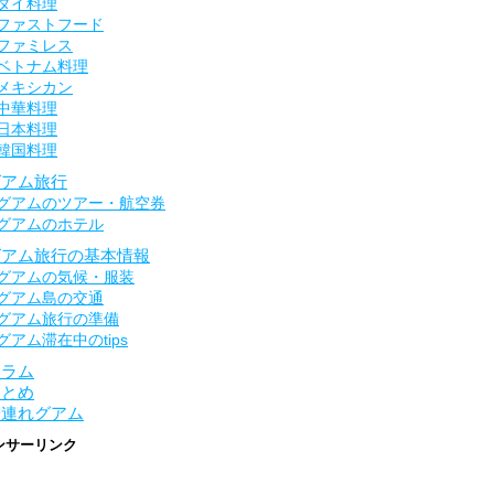
タイ料理
ファストフード
ファミレス
ベトナム料理
メキシカン
中華料理
日本料理
韓国料理
グアム旅行
グアムのツアー・航空券
グアムのホテル
グアム旅行の基本情報
グアムの気候・服装
グアム島の交通
グアム旅行の準備
グアム滞在中のtips
コラム
まとめ
子連れグアム
ンサーリンク