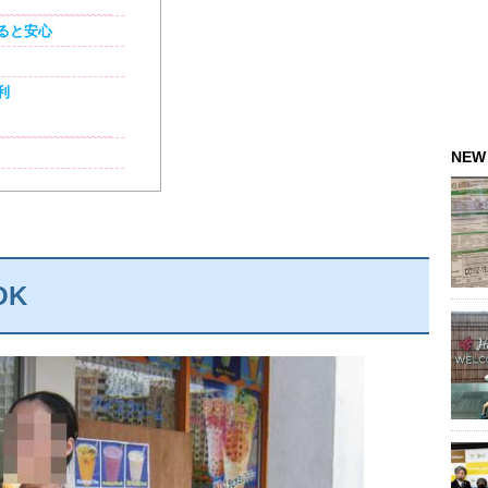
あると安心
利
NEW
OK