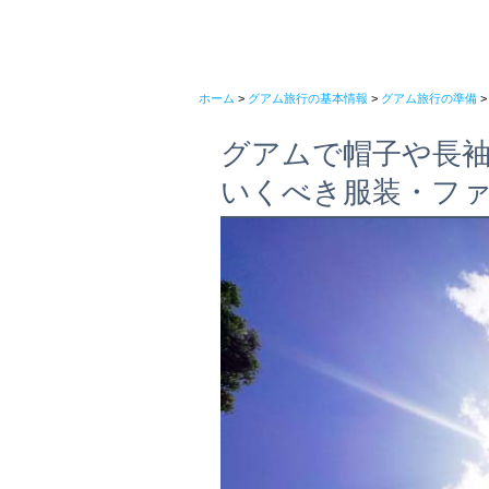
ホーム
>
グアム旅行の基本情報
>
グアム旅行の準備
>
グアムで帽子や長
いくべき服装・フ