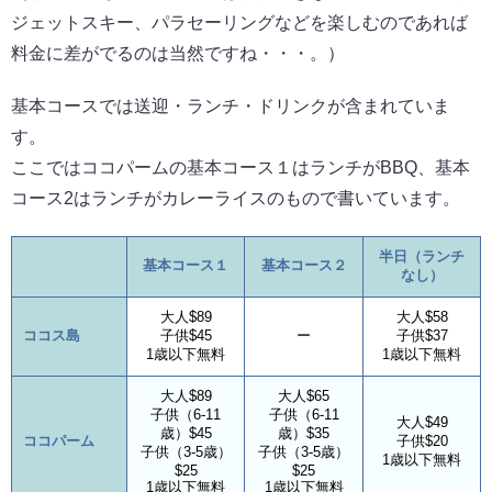
ジェットスキー、パラセーリングなどを楽しむのであれば
料金に差がでるのは当然ですね・・・。）
基本コースでは送迎・ランチ・ドリンクが含まれていま
す。
ここではココパームの基本コース１はランチがBBQ、基本
コース2はランチがカレーライスのもので書いています。
半日（ランチ
基本コース１
基本コース２
なし）
大人$89
大人$58
ココス島
子供$45
ー
子供$37
1歳以下無料
1歳以下無料
大人$89
大人$65
子供（6-11
子供（6-11
大人$49
歳）$45
歳）$35
ココパーム
子供$20
子供（3-5歳）
子供（3-5歳）
1歳以下無料
$25
$25
1歳以下無料
1歳以下無料