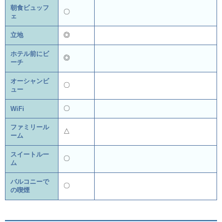
朝食ビュッフ
〇
ェ
立地
◎
ホテル前にビ
◎
ーチ
オーシャンビ
〇
ュー
〇
WiFi
ファミリール
△
ーム
スイートルー
〇
ム
バルコニーで
〇
の喫煙