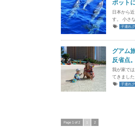
ポット
日本から近
す。 小さ
子連れ
グアム
反省点
我が家では
てきました
子連れ
Page 1 of 2
1
2