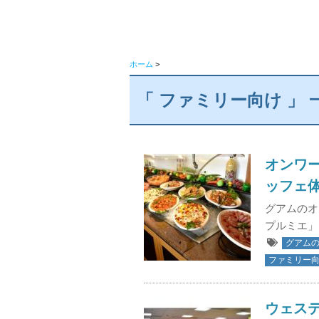
ホーム
>
「 ファミリー向け 」 
オンワ
ッフェ体験
グアムのオ
プルミエ」
グアム
ファミリー
ウェス