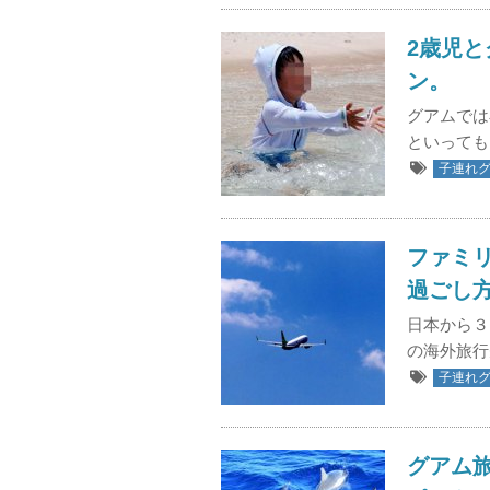
2歳児
ン。
グアムでは
といっても
子連れ
ファミ
過ごし
日本から３
の海外旅行
子連れ
グアム