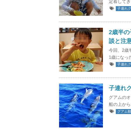
定着してき
子連れ
2歳半
談と注
今回、2歳
1歳になっ
子連れ
子連れ
グアムのオ
船の上から
グアム