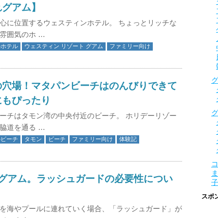
れグアム】
心に位置するウェスティンホテル。 ちょっとリッチな
雰囲気のホ …
のホテル
ウェスティン リゾート グアム
ファミリー向け
の穴場！マタパンビーチはのんびりできて
にもぴったり
ーチはタモン湾の中央付近のビーチ。 ホリデーリゾー
脇道を通る …
のビーチ
タモン
ビーチ
ファミリー向け
体験記
とグアム。ラッシュガードの必要性につい
スポ
を海やプールに連れていく場合、「ラッシュガード」が