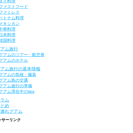
タイ料理
ファストフード
ファミレス
ベトナム料理
メキシカン
中華料理
日本料理
韓国料理
グアム旅行
グアムのツアー・航空券
グアムのホテル
グアム旅行の基本情報
グアムの気候・服装
グアム島の交通
グアム旅行の準備
グアム滞在中のtips
コラム
まとめ
子連れグアム
ンサーリンク