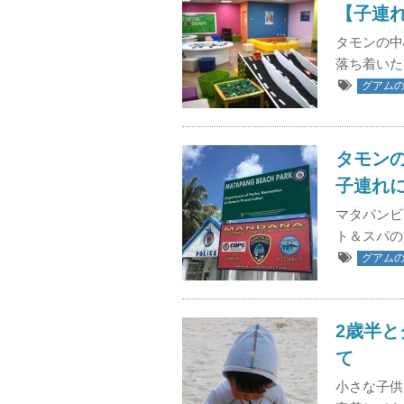
【子連
タモンの中
落ち着いた
グアム
タモン
子連れ
マタパンビ
ト＆スパの
グアム
2歳半
て
小さな子供