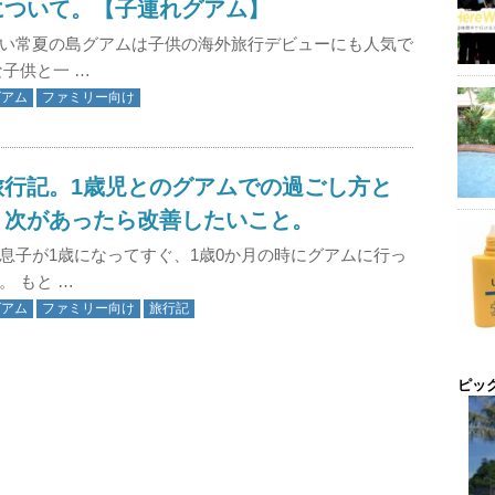
について。【子連れグアム】
い常夏の島グアムは子供の海外旅行デビューにも人気で
な子供と一 …
グアム
ファミリー向け
旅行記。1歳児とのグアムでの過ごし方と
。次があったら改善したいこと。
息子が1歳になってすぐ、1歳0か月の時にグアムに行っ
。 もと …
グアム
ファミリー向け
旅行記
ピッ