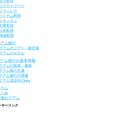
タイ料理
ファストフード
ファミレス
ベトナム料理
メキシカン
中華料理
日本料理
韓国料理
グアム旅行
グアムのツアー・航空券
グアムのホテル
グアム旅行の基本情報
グアムの気候・服装
グアム島の交通
グアム旅行の準備
グアム滞在中のtips
コラム
まとめ
子連れグアム
ンサーリンク