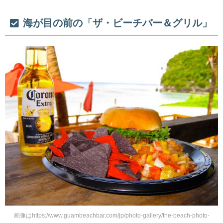
海が目の前の「ザ・ビーチバー＆グリル」
画像はhttps://www.guambeachbar.com/jp/photo-gallery/the-beach-photo-