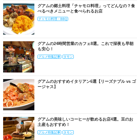
グアムの郷土料理「チャモロ料理」ってどんなの？食
べるべきメニューと食べられるお店
チャモロ料理・BBQ
グアムの24時間営業のカフェ8選。これで深夜も早朝
も安心！
グルメ特集記事
タモン
グアムのおすすめイタリアン6選【リーズナブル vs ゴ
ージャス】
グアムの美味しいコーヒーが飲めるお店4選。豆のお
土産もおすすめ！
グルメ特集記事
タモン