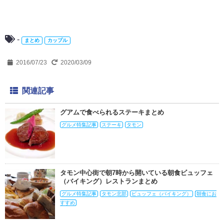
-
まとめ
カップル
2016/07/23
2020/03/09
関連記事
グアムで食べられるステーキまとめ
グルメ特集記事
ステーキ
タモン
タモン中心街で朝7時から開いている朝食ビュッフェ
（バイキング）レストランまとめ
グルメ特集記事
タモン北部
ビュッフェ（バイキング）
朝食にお
すすめ