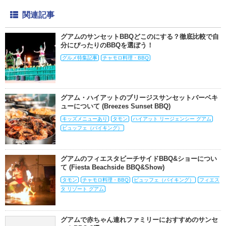
関連記事
グアムのサンセットBBQどこのにする？徹底比較で自
分にぴったりのBBQを選ぼう！
グルメ特集記事
チャモロ料理・BBQ
グアム・ハイアットのブリージスサンセットバーベキ
ューについて (Breezes Sunset BBQ)
キッズメニューあり
タモン
ハイアット リージェンシー グアム
ビュッフェ（バイキング）
グアムのフィエスタビーチサイドBBQ&ショーについ
て (Fiesta Beachside BBQ&Show)
タモン
チャモロ料理・BBQ
ビュッフェ（バイキング）
フィエス
タ リゾート グアム
グアムで赤ちゃん連れファミリーにおすすめのサンセ