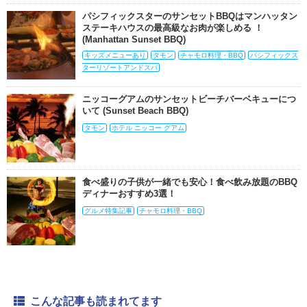
パシフィックスターのサンセットBBQはマンハッタン
ステーキハウスの最高級なお肉が楽しめる ！
(Manhattan Sunset BBQ)
キッズメニューあり
タモン
チャモロ料理・BBQ
パシフィックス
ターリゾートアンドスパ
ニッコーグアムのサンセットビーチバーベキューにつ
いて (Sunset Beach BBQ)
タモン
ホテル ニッコー グアム
食べ盛りの子供が一緒でも安心！食べ飲み放題のBBQ
ディナーおすすめ3選！
グルメ特集記事
チャモロ料理・BBQ
こんな記事も読まれてます