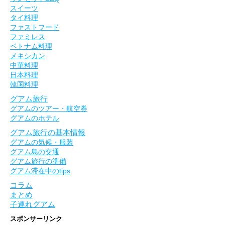
スイーツ
タイ料理
ファストフード
ファミレス
ベトナム料理
メキシカン
中華料理
日本料理
韓国料理
グアム旅行
グアムのツアー・航空券
グアムのホテル
グアム旅行の基本情報
グアムの気候・服装
グアム島の交通
グアム旅行の準備
グアム滞在中のtips
コラム
まとめ
子連れグアム
スポンサーリンク