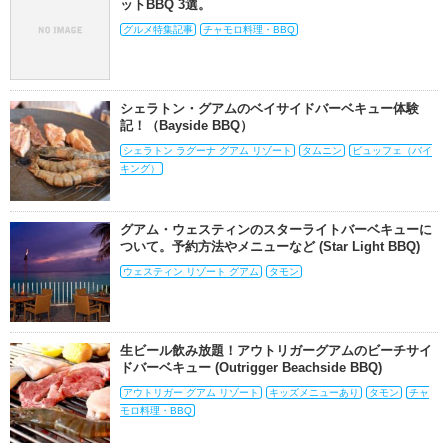
ットBBQ 3選。
グルメ特集記事
チャモロ料理・BBQ
シェラトン・グアムのベイサイドバーベキュー体験
記！（Bayside BBQ）
シェラトン ラグーナ グアム リゾート
タムニン
ビュッフェ（バイ
キング）
グアム・ウェスティンのスターライトバーベキューに
ついて。予約方法やメニューなど (Star Light BBQ)
ウェスティン リゾート グアム
タモン
生ビール飲み放題！アウトリガーグアムのビーチサイ
ドバーベキュー (Outrigger Beachside BBQ)
アウトリガー グアム リゾート
キッズメニューあり
タモン
チャ
モロ料理・BBQ