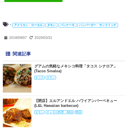
-
アメリカン・ローカル
タモン
パンケーキ
ハンバーガー・サンドイッチ
2018/09/07
2020/03/31
関連記事
グアムの気軽なメキシコ料理「タコス シナロア」
(Tacos Sinaloa)
タコス
タモン
【閉店】エルアンドエル ハワイアンバーベキュー
(L&L Hawaiian barbecue)
タモン
チャモロ料理・BBQ
閉店