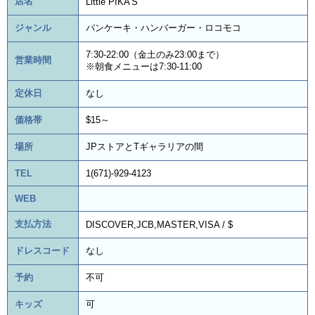
店名
Little PIKA’S
ジャンル
パンケーキ・ハンバーガー・ロコモコ
7:30-22:00（金土のみ23:00まで）
営業時間
※朝食メニューは7:30-11:00
定休日
なし
価格帯
$15～
場所
JPストアとTギャラリアの間
TEL
1(671)-929-4123
WEB
支払方法
DISCOVER,JCB,MASTER,VISA / $
ドレスコード
なし
予約
不可
キッズ
可