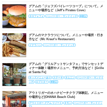
グアムの「ジェフズパイレーツコーブ」について。メ
ニューや場所など（Jeff’s Pirates Cove）
タロフォフォ
ハンバーガー・サンドイッチ
体験記
グアムのマクラウツについて。メニューや場所・行き
方など（Mc Kraut’s Restaurant）
イナラハン
ハンバーガー・サンドイッチ
グアムの「グリルアットサンタフェ」でサンセットデ
ィナー体験！場所やメニュー、予約方法など！ [Grille
at Santa Fe]
キッズメニューあり
ステーキ
タムニン
ハンバーガー・サンドイ
ッチ
ロブスター
体験記
アウトリガーのオハナビーチクラブ体験記。メニュー
や場所など(OHANA Beach Club)
アウトリガー グアム リゾート
タモン
ハンバーガー・サンドイッ