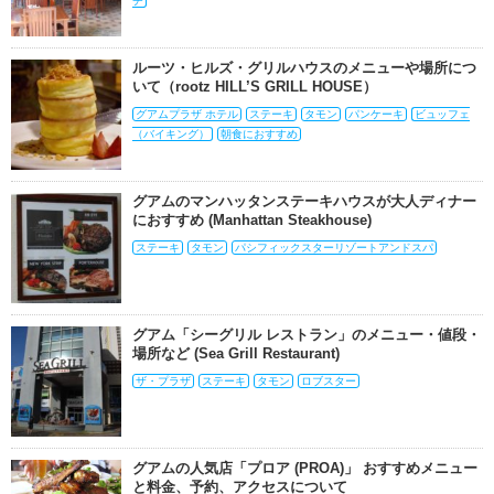
チ
ルーツ・ヒルズ・グリルハウスのメニューや場所につ
いて（rootz HILL’S GRILL HOUSE）
グアムプラザ ホテル
ステーキ
タモン
パンケーキ
ビュッフェ
（バイキング）
朝食におすすめ
グアムのマンハッタンステーキハウスが大人ディナー
におすすめ (Manhattan Steakhouse)
ステーキ
タモン
パシフィックスターリゾートアンドスパ
グアム「シーグリル レストラン」のメニュー・値段・
場所など (Sea Grill Restaurant)
ザ・プラザ
ステーキ
タモン
ロブスター
グアムの人気店「プロア (PROA)」 おすすめメニュー
と料金、予約、アクセスについて