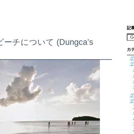
記
チについて (Dungca’s
カ