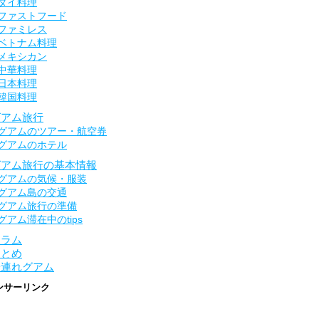
タイ料理
ファストフード
ファミレス
ベトナム料理
メキシカン
中華料理
日本料理
韓国料理
グアム旅行
グアムのツアー・航空券
グアムのホテル
グアム旅行の基本情報
グアムの気候・服装
グアム島の交通
グアム旅行の準備
グアム滞在中のtips
コラム
まとめ
子連れグアム
ンサーリンク