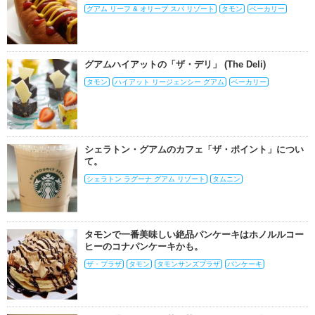
グアム リーフ & オリーブ スパ リゾート
タモン
ベーカリー
グアムハイアットの「ザ・デリ」 (The Deli)
タモン
ハイアット リージェンシー グアム
ベーカリー
シェラトン・グアムのカフェ「ザ・ポイント」につい
て。
シェラトン ラグーナ グアム リゾート
タムニン
タモンで一番美味しい絶品パンケーキはホノルルコー
ヒーのコナパンケーキかも。
ザ・プラザ
タモン
タモンサンズプラザ
パンケーキ