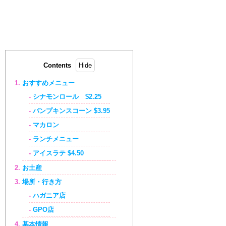
Contents
おすすめメニュー
シナモンロール $2.25
パンプキンスコーン $3.95
マカロン
ランチメニュー
アイスラテ $4.50
お土産
場所・行き方
ハガニア店
GPO店
基本情報