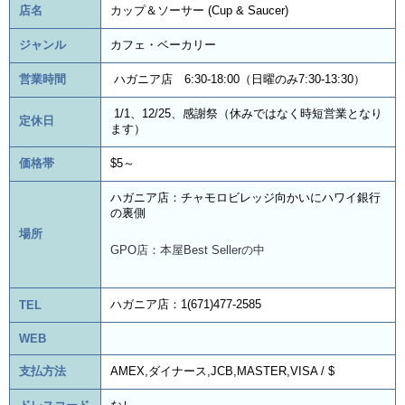
店名
カップ＆ソーサー (Cup & Saucer)
ジャンル
カフェ・ベーカリー
営業時間
ハガニア店 6:30-18:00（日曜のみ7:30-13:30）
1/1、12/25、感謝祭（休みではなく時短営業となり
定休日
ます）
価格帯
$5～
ハガニア店：チャモロビレッジ向かいにハワイ銀行
の裏側
場所
GPO店：本屋Best Sellerの中
ハガニア店：1(671)477-2585
TEL
WEB
支払方法
AMEX,ダイナース,JCB,MASTER,VISA / $