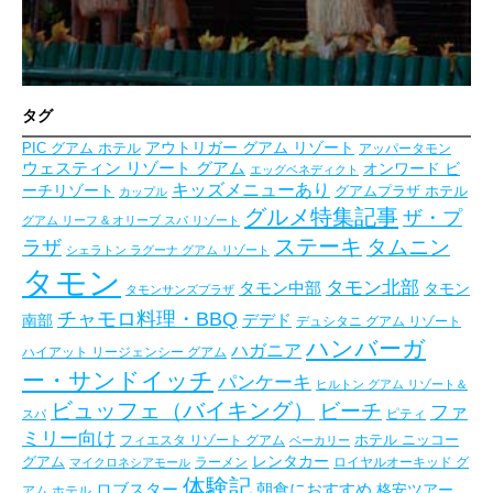
タグ
アウトリガー グアム リゾート
PIC グアム ホテル
アッパータモン
ウェスティン リゾート グアム
オンワード ビ
エッグベネディクト
キッズメニューあり
ーチリゾート
グアムプラザ ホテル
カップル
グルメ特集記事
ザ・プ
グアム リーフ & オリーブ スパ リゾート
ステーキ
タムニン
ラザ
シェラトン ラグーナ グアム リゾート
タモン
タモン北部
タモン中部
タモン
タモンサンズプラザ
チャモロ料理・BBQ
デデド
南部
デュシタニ グアム リゾート
ハンバーガ
ハガニア
ハイアット リージェンシー グアム
ー・サンドイッチ
パンケーキ
ヒルトン グアム リゾート＆
ビュッフェ（バイキング）
ビーチ
ファ
ピティ
スパ
ミリー向け
フィエスタ リゾート グアム
ホテル ニッコー
ベーカリー
レンタカー
グアム
ラーメン
ロイヤルオーキッド グ
マイクロネシアモール
体験記
朝食におすすめ
ロブスター
格安ツアー
アム ホテル