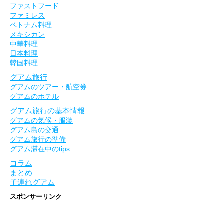
ファストフード
ファミレス
ベトナム料理
メキシカン
中華料理
日本料理
韓国料理
グアム旅行
グアムのツアー・航空券
グアムのホテル
グアム旅行の基本情報
グアムの気候・服装
グアム島の交通
グアム旅行の準備
グアム滞在中のtips
コラム
まとめ
子連れグアム
スポンサーリンク