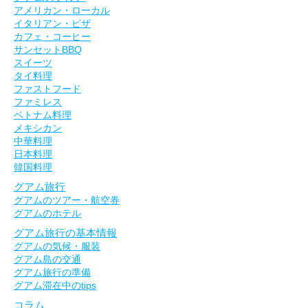
アメリカン・ローカル
イタリアン・ピザ
カフェ・コーヒー
サンセットBBQ
スイーツ
タイ料理
ファストフード
ファミレス
ベトナム料理
メキシカン
中華料理
日本料理
韓国料理
グアム旅行
グアムのツアー・航空券
グアムのホテル
グアム旅行の基本情報
グアムの気候・服装
グアム島の交通
グアム旅行の準備
グアム滞在中のtips
コラム