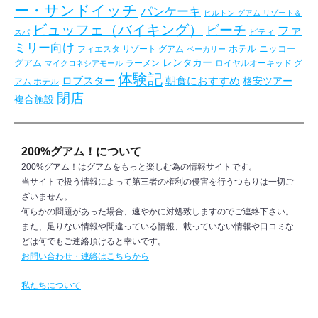
ー・サンドイッチ
パンケーキ
ヒルトン グアム リゾート＆
ビュッフェ（バイキング）
ビーチ
ファ
ピティ
スパ
ミリー向け
フィエスタ リゾート グアム
ホテル ニッコー
ベーカリー
レンタカー
グアム
ラーメン
ロイヤルオーキッド グ
マイクロネシアモール
体験記
朝食におすすめ
ロブスター
格安ツアー
アム ホテル
閉店
複合施設
200%グアム！について
200%グアム！はグアムをもっと楽しむ為の情報サイトです。
当サイトで扱う情報によって第三者の権利の侵害を行うつもりは一切ご
ざいません。
何らかの問題があった場合、速やかに対処致しますのでご連絡下さい。
また、足りない情報や間違っている情報、載っていない情報や口コミな
どは何でもご連絡頂けると幸いです。
お問い合わせ・連絡はこちらから
私たちについて