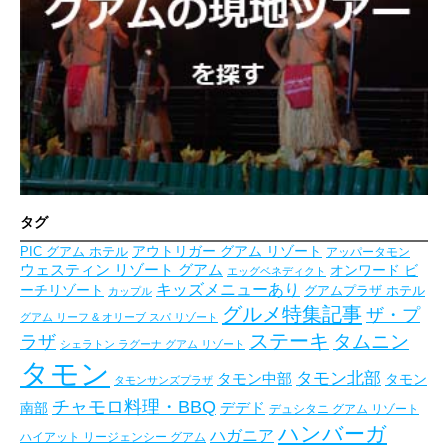
タグ
アウトリガー グアム リゾート
PIC グアム ホテル
アッパータモン
ウェスティン リゾート グアム
オンワード ビ
エッグベネディクト
キッズメニューあり
ーチリゾート
グアムプラザ ホテル
カップル
グルメ特集記事
ザ・プ
グアム リーフ & オリーブ スパ リゾート
ステーキ
タムニン
ラザ
シェラトン ラグーナ グアム リゾート
タモン
タモン北部
タモン中部
タモン
タモンサンズプラザ
チャモロ料理・BBQ
デデド
南部
デュシタニ グアム リゾート
ハンバーガ
ハガニア
ハイアット リージェンシー グアム