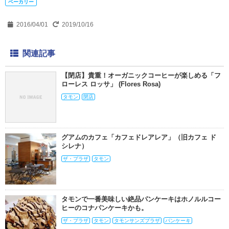
ベーカリー
2016/04/01
2019/10/16
関連記事
【閉店】貴重！オーガニックコーヒーが楽しめる「フ
ローレス ロッサ」 (Flores Rosa)
タモン
閉店
グアムのカフェ「カフェドレアレア」（旧カフェ ド
シレナ）
ザ・プラザ
タモン
タモンで一番美味しい絶品パンケーキはホノルルコー
ヒーのコナパンケーキかも。
ザ・プラザ
タモン
タモンサンズプラザ
パンケーキ