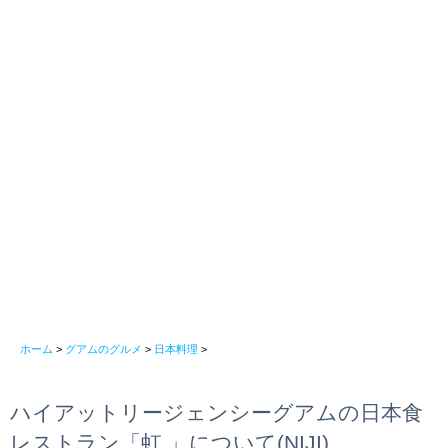
ホーム
>
グアムのグルメ
>
日本料理
>
ハイアットリージェンシーグアムの日本食
レストラン「虹 」について(NIJI)