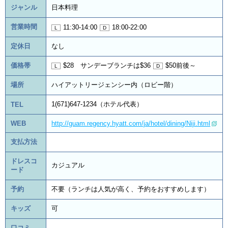
ジャンル
日本料理
営業時間
11:30-14:00
18:00-22:00
定休日
なし
価格帯
$28 サンデーブランチは$36
$50前後～
場所
ハイアットリージェンシー内（ロビー階）
1(671)647-1234（ホテル代表）
TEL
WEB
http://guam.regency.hyatt.com/ja/hotel/dining/Niji.html
支払方法
ドレスコ
カジュアル
ード
予約
不要（ランチは人気が高く、予約をおすすめします）
キッズ
可
口コミ