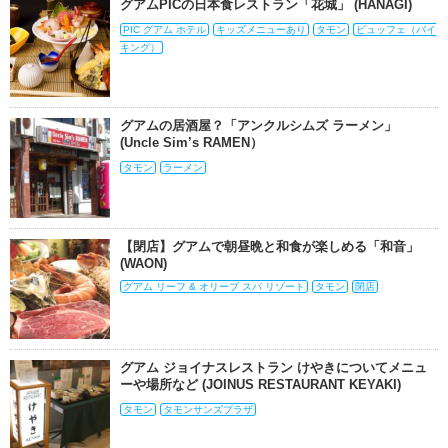
グアムPICの日本食レストラン「花城」 (HANAGI)
PIC グアム ホテル
キッズメニューあり
タモン
ビュッフェ（バイ
キング）
グアムの居酒屋？「アンクルシムズ ラーメン」
(Uncle Sim’s RAMEN）
タモン
ラーメン
【閉店】グアムで朝昼晩と和食が楽しめる「和音」
(WAON)
グアム リーフ & オリーブ スパ リゾート
タモン
閉店
グアム ジョイナスレストラン けやきについてメニュ
ーや場所など (JOINUS RESTAURANT KEYAKI)
タモン
タモンサンズプラザ