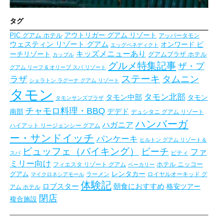
タグ
アウトリガー グアム リゾート
PIC グアム ホテル
アッパータモン
ウェスティン リゾート グアム
オンワード ビ
エッグベネディクト
キッズメニューあり
ーチリゾート
グアムプラザ ホテル
カップル
グルメ特集記事
ザ・プ
グアム リーフ & オリーブ スパ リゾート
ステーキ
タムニン
ラザ
シェラトン ラグーナ グアム リゾート
タモン
タモン北部
タモン中部
タモン
タモンサンズプラザ
チャモロ料理・BBQ
デデド
南部
デュシタニ グアム リゾート
ハンバーガ
ハガニア
ハイアット リージェンシー グアム
ー・サンドイッチ
パンケーキ
ヒルトン グアム リゾート＆
ビュッフェ（バイキング）
ビーチ
ファ
ピティ
スパ
ミリー向け
フィエスタ リゾート グアム
ホテル ニッコー
ベーカリー
レンタカー
グアム
ラーメン
ロイヤルオーキッド グ
マイクロネシアモール
体験記
朝食におすすめ
ロブスター
格安ツアー
アム ホテル
閉店
複合施設