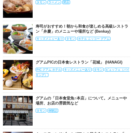
タモン
ラーメン
閉店
寿司がおすすめ！朝から和食が楽しめる高級レストラ
ン「弁慶」のメニューや場所など (Benkay)
キッズメニューあり
タモン
ホテル ニッコー グアム
グアムPICの日本食レストラン「花城」 (HANAGI)
PIC グアム ホテル
キッズメニューあり
タモン
ビュッフェ（バイ
キング）
グアムの「日本食堂魚○本店」について。メニューや
場所、お店の雰囲気など
タモン
体験記