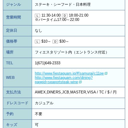
ジャンル
ステーキ・シーフード・日本料理
11:30-14:00
18:00-21:00
営業時間
※バータイム17:00～22:00
定休日
なし
価格帯
$10～
$30～
場所
フィエスタリゾート内（エントランス付近）
TEL
1(671)649-2333
http://www.fiestaguam.jp/#!samurai/c11pe
WEB
http://www.fiestaguam.com/dining?
pageid=seaportsteak-wine
支払方法
AMEX,DINERS,JCB,MASTER,VISA / TC / $ / 円
ドレスコード
カジュアル
予約
不要
キッズ
可