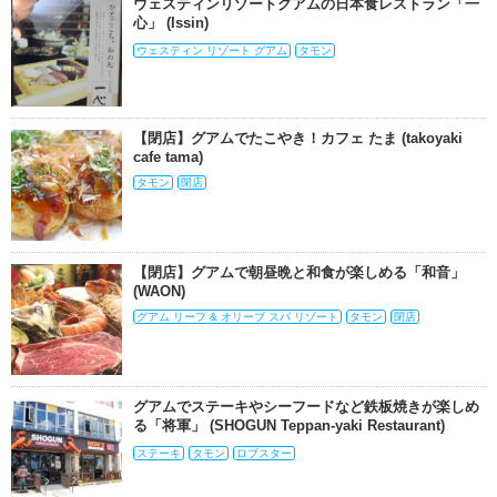
ウェスティンリゾートグアムの日本食レストラン「一
心」 (Issin)
ウェスティン リゾート グアム
タモン
【閉店】グアムでたこやき！カフェ たま (takoyaki
cafe tama)
タモン
閉店
【閉店】グアムで朝昼晩と和食が楽しめる「和音」
(WAON)
グアム リーフ & オリーブ スパ リゾート
タモン
閉店
グアムでステーキやシーフードなど鉄板焼きが楽しめ
る「将軍」 (SHOGUN Teppan-yaki Restaurant)
ステーキ
タモン
ロブスター