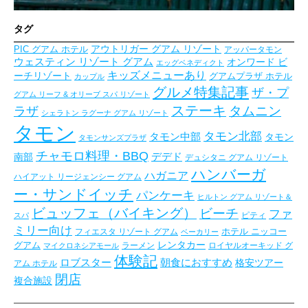
タグ
アウトリガー グアム リゾート
PIC グアム ホテル
アッパータモン
ウェスティン リゾート グアム
オンワード ビ
エッグベネディクト
キッズメニューあり
ーチリゾート
グアムプラザ ホテル
カップル
グルメ特集記事
ザ・プ
グアム リーフ & オリーブ スパ リゾート
ステーキ
タムニン
ラザ
シェラトン ラグーナ グアム リゾート
タモン
タモン北部
タモン中部
タモン
タモンサンズプラザ
チャモロ料理・BBQ
デデド
南部
デュシタニ グアム リゾート
ハンバーガ
ハガニア
ハイアット リージェンシー グアム
ー・サンドイッチ
パンケーキ
ヒルトン グアム リゾート＆
ビュッフェ（バイキング）
ビーチ
ファ
ピティ
スパ
ミリー向け
フィエスタ リゾート グアム
ホテル ニッコー
ベーカリー
レンタカー
グアム
ラーメン
ロイヤルオーキッド グ
マイクロネシアモール
体験記
朝食におすすめ
ロブスター
格安ツアー
アム ホテル
閉店
複合施設