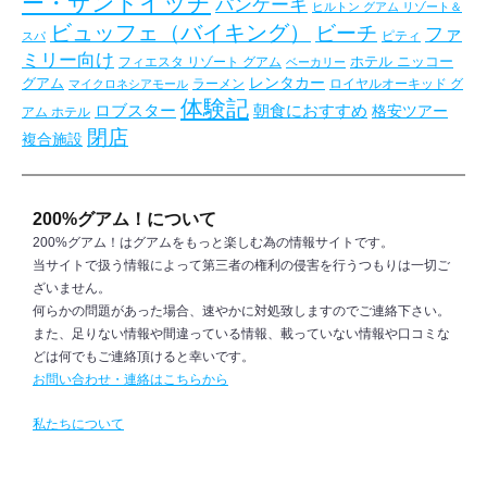
ー・サンドイッチ
パンケーキ
ヒルトン グアム リゾート＆
ビュッフェ（バイキング）
ビーチ
ファ
ピティ
スパ
ミリー向け
フィエスタ リゾート グアム
ホテル ニッコー
ベーカリー
レンタカー
グアム
ラーメン
ロイヤルオーキッド グ
マイクロネシアモール
体験記
朝食におすすめ
ロブスター
格安ツアー
アム ホテル
閉店
複合施設
200%グアム！について
200%グアム！はグアムをもっと楽しむ為の情報サイトです。
当サイトで扱う情報によって第三者の権利の侵害を行うつもりは一切ご
ざいません。
何らかの問題があった場合、速やかに対処致しますのでご連絡下さい。
また、足りない情報や間違っている情報、載っていない情報や口コミな
どは何でもご連絡頂けると幸いです。
お問い合わせ・連絡はこちらから
私たちについて