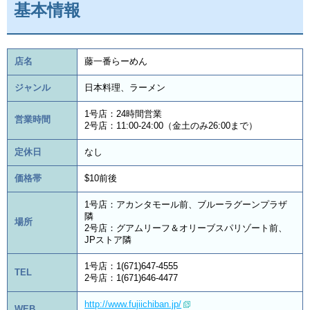
基本情報
店名
藤一番らーめん
ジャンル
日本料理、ラーメン
1号店：24時間営業
営業時間
2号店：11:00-24:00（金土のみ26:00まで）
定休日
なし
価格帯
$10前後
1号店：アカンタモール前、ブルーラグーンプラザ
隣
場所
2号店：グアムリーフ＆オリーブスパリゾート前、
JPストア隣
1号店：1(671)647-4555
TEL
2号店：1(671)646-4477
http://www.fujiichiban.jp/
WEB