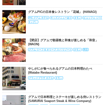
グアムPICの日本食レストラン「花城」 (HANAGI)
PIC グアム ホテル
キッズメニューあり
タモン
ビュッフェ（バイ
キング）
【閉店】グアムで朝昼晩と和食が楽しめる「和音」
(WAON)
グアム リーフ & オリーブ スパ リゾート
タモン
閉店
やしがにが食べられるグアムの日本料理わたべ
(Watabe Restaurant)
グランドプラザ ホテル
タモン
グアムで日本料理とステーキが楽しめる侍レストラン
(SAMURAI Seaport Steak & Wine Company)