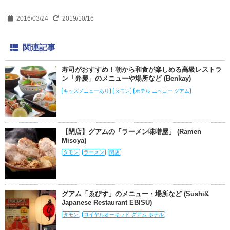
2016/03/24
2019/10/16
関連記事
寿司がおすすめ！朝から和食が楽しめる高級レストラ
ン「弁慶」のメニューや場所など (Benkay)
キッズメニューあり
タモン
ホテル ニッコー グアム
【閉店】グアムの「ラーメン味噌屋」 (Ramen
Misoya)
タモン
ラーメン
閉店
グアム「ゑびす」のメニュー・場所など (Sushi&
Japanese Restaurant EBISU)
タモン
ロイヤルオーキッド グアム ホテル