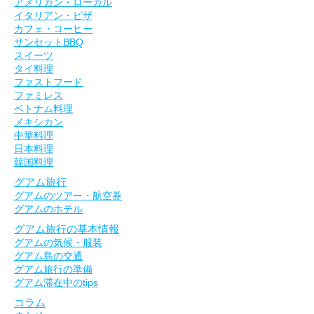
アメリカン・ローカル
イタリアン・ピザ
カフェ・コーヒー
サンセットBBQ
スイーツ
タイ料理
ファストフード
ファミレス
ベトナム料理
メキシカン
中華料理
日本料理
韓国料理
グアム旅行
グアムのツアー・航空券
グアムのホテル
グアム旅行の基本情報
グアムの気候・服装
グアム島の交通
グアム旅行の準備
グアム滞在中のtips
コラム