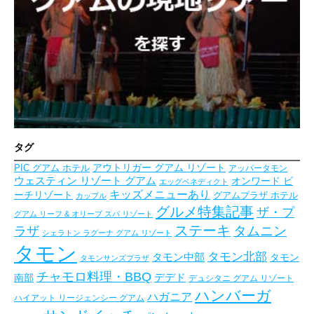
タグ
アウトリガー グアム リゾート
PIC グアム ホテル
アッパータモン
ウェスティン リゾート グアム
オンワード ビ
エッグベネディクト
キッズメニューあり
ーチリゾート
グアムプラザ ホテル
カップル
グルメ特集記事
ザ・プ
グアム リーフ & オリーブ スパ リゾート
ステーキ
タムニン
ラザ
シェラトン ラグーナ グアム リゾート
タモン
タモン北部
タモン中部
タモン
タモンサンズプラザ
チャモロ料理・BBQ
デデド
南部
デュシタニ グアム リゾート
ハンバーガ
ハガニア
ハイアット リージェンシー グアム