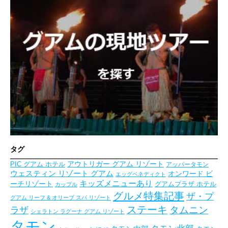
タグ
アウトリガー グアム リゾート
PIC グアム ホテル
アッパータモン
ウェスティン リゾート グアム
オンワード ビ
エッグベネディクト
キッズメニューあり
ーチリゾート
グアムプラザ ホテル
カップル
グルメ特集記事
ザ・プ
グアム リーフ & オリーブ スパ リゾート
ステーキ
タムニン
ラザ
シェラトン ラグーナ グアム リゾート
タモン