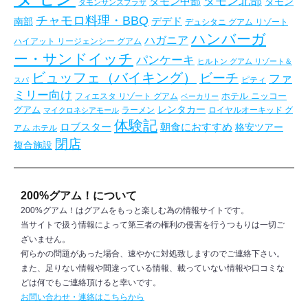
タモン北部
タモン中部
タモン
タモンサンズプラザ
チャモロ料理・BBQ
デデド
南部
デュシタニ グアム リゾート
ハンバーガ
ハガニア
ハイアット リージェンシー グアム
ー・サンドイッチ
パンケーキ
ヒルトン グアム リゾート＆
ビュッフェ（バイキング）
ビーチ
ファ
ピティ
スパ
ミリー向け
フィエスタ リゾート グアム
ホテル ニッコー
ベーカリー
レンタカー
グアム
ラーメン
ロイヤルオーキッド グ
マイクロネシアモール
体験記
朝食におすすめ
ロブスター
格安ツアー
アム ホテル
閉店
複合施設
200%グアム！について
200%グアム！はグアムをもっと楽しむ為の情報サイトです。
当サイトで扱う情報によって第三者の権利の侵害を行うつもりは一切ご
ざいません。
何らかの問題があった場合、速やかに対処致しますのでご連絡下さい。
また、足りない情報や間違っている情報、載っていない情報や口コミな
どは何でもご連絡頂けると幸いです。
お問い合わせ・連絡はこちらから