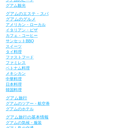
グアム観光
グアムのエステ・スパ
グアムのグルメ
アメリカン・ローカル
イタリアン・ピザ
カフェ・コーヒー
サンセットBBQ
スイーツ
タイ料理
ファストフード
ファミレス
ベトナム料理
メキシカン
中華料理
日本料理
韓国料理
グアム旅行
グアムのツアー・航空券
グアムのホテル
グアム旅行の基本情報
グアムの気候・服装
グアム島の交通