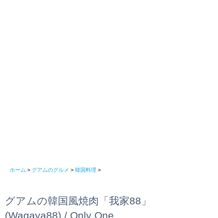
ホーム
>
グアムのグルメ
>
韓国料理
>
グアムの韓国風焼肉「我家88」
(Wagaya88) / Only One