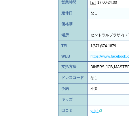
営業時間
17:00-24:00
定休日
なし
価格帯
場所
セントラルプラザ内（
TEL
1(671)674-1879
WEB
https://www.facebook
支払方法
DINERS,JCB,MASTER,
ドレスコード
なし
予約
不要
キッズ
口コミ
yelp!