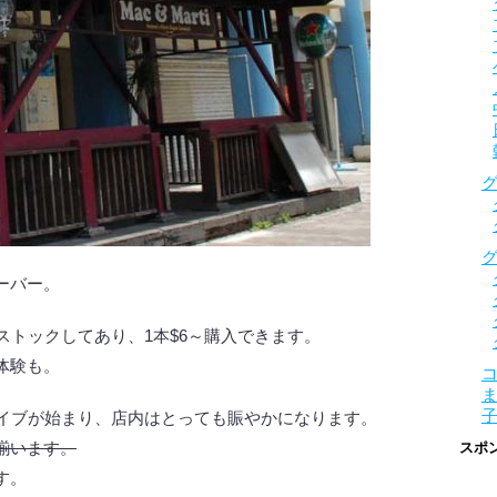
ーバー。
ストックしてあり、1本$6～購入できます。
体験も。
ライブが始まり、店内はとっても賑やかになります。
揃います。
スポ
す。