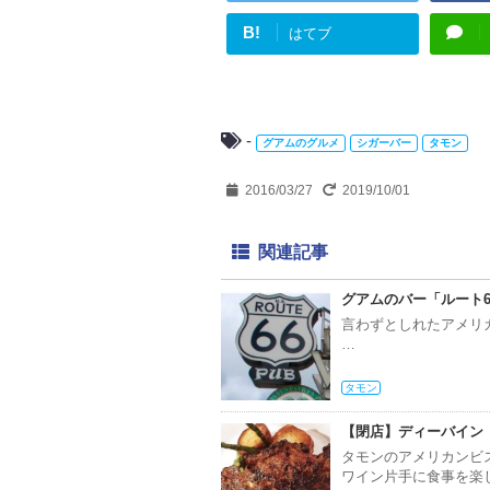
B!
はてブ
-
グアムのグルメ
シガーバー
タモン
2016/03/27
2019/10/01
関連記事
グアムのバー「ルート66」 
言わずとしれたアメリ
…
タモン
【閉店】ディーバイン ビストロ
タモンのアメリカンビ
ワイン片手に食事を楽