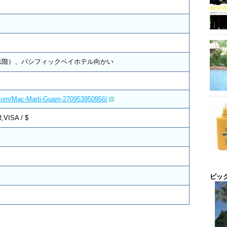
1階）、パシフィックベイホテル向かい
.com/Mac-Marti-Guam-270953950956/
VISA / $
ピッ